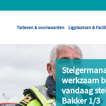
Tarieven & voorwaarden
Ligplaatsen & Facil
Steigermanag
werkzaam bi
vandaag stel
Bakker 1/3