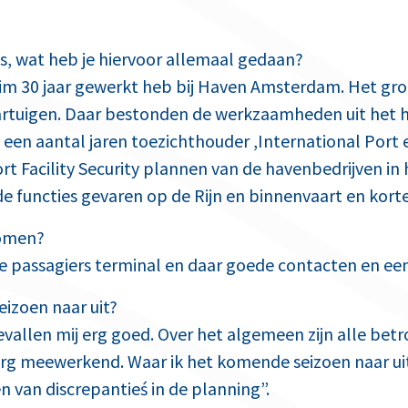
is, wat heb je hiervoor allemaal gedaan?
uim 30 jaar gewerkt heb bij Haven Amsterdam. Het groo
tuigen. Daar bestonden de werkzaamheden uit het ho
een aantal jaren toezichthouder ,International Port e
rt Facility Security plannen van de havenbedrijven in
 functies gevaren op de Rijn en binnenvaart en korte 
komen?
e passagiers terminal en daar goede contacten en ee
eizoen naar uit?
vallen mij erg goed. Over het algemeen zijn alle be
rg meewerkend. Waar ik het komende seizoen naar uitk
n van discrepantieś in de planning”.