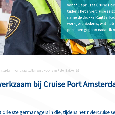
Vanaf 1 april zet Cruise Po
tijdens het riviercruise sei
name de drukke Ruijtterkade
werkgeschiedenis, wat heb 
pensioen gegaan nadat ik 
msterdam; vandaag stellen wij u voor aan Peter Bakker 1/3
werkzaam bij Cruise Port Amsterda
drie steigermanagers in die, tijdens het riviercruise s