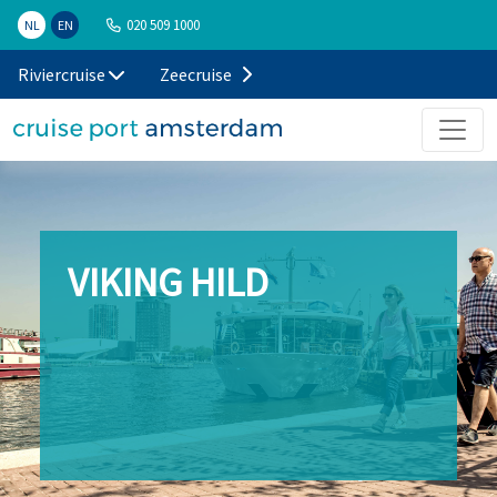
020 509 1000
NL
EN
Riviercruise
Zeecruise
VIKING HILD