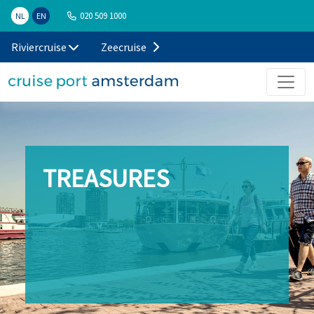
020 509 1000
NL
EN
Riviercruise
Zeecruise
TREASURES