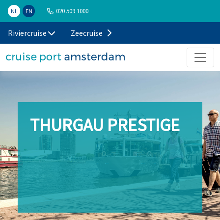
020 509 1000
NL
EN
Riviercruise
Zeecruise
THURGAU PRESTIGE