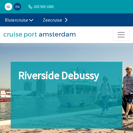
020 509 1000
NL
EN
Riviercruise
Zeecruise
Riverside Debussy