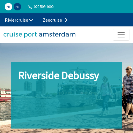
020 509 1000
NL
EN
Riviercruise
Zeecruise
Riverside Debussy