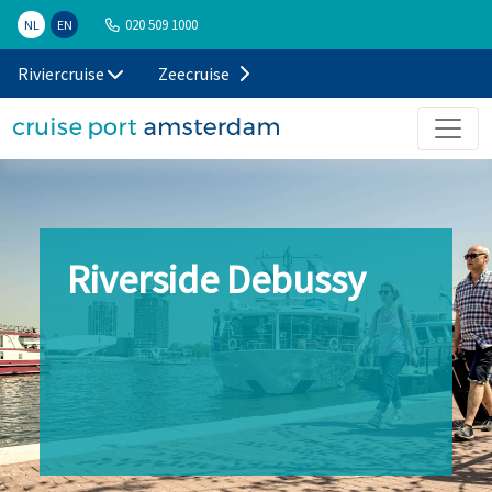
020 509 1000
NL
EN
Riviercruise
Zeecruise
Riverside Debussy