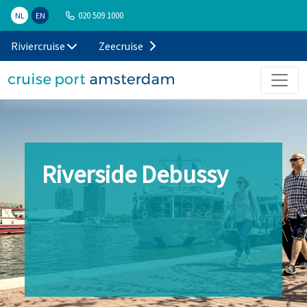
020 509 1000
NL
EN
Riviercruise
Zeecruise
Riverside Debussy