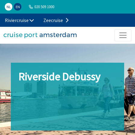
020 509 1000
NL
EN
Riviercruise
Zeecruise
Riverside Debussy