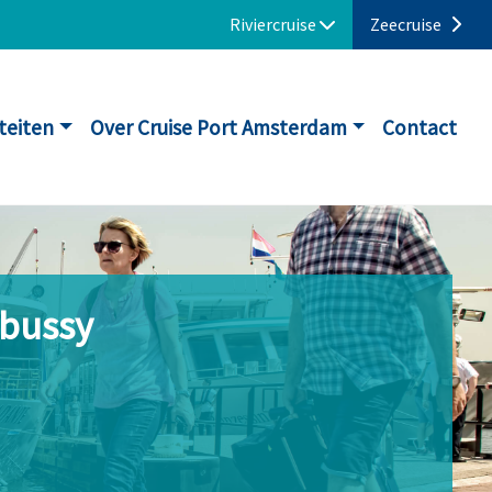
Riviercruise
Zeecruise
iteiten
Over Cruise Port Amsterdam
Contact
ebussy