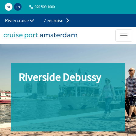
020 509 1000
NL
EN
Riviercruise
Zeecruise
Riverside Debussy