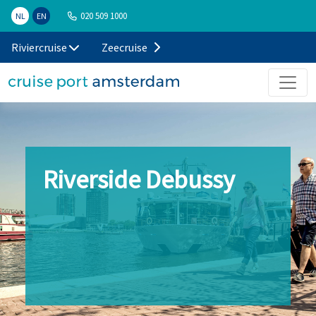
020 509 1000
NL
EN
Riviercruise
Zeecruise
Riverside Debussy