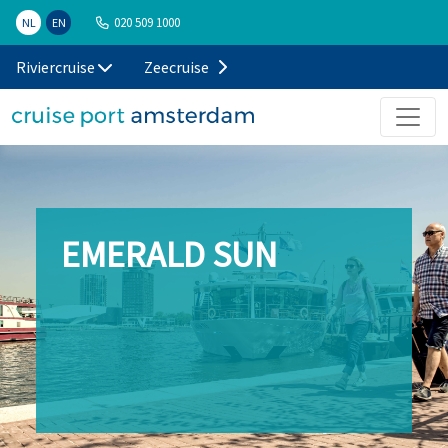
020 509 1000
NL
EN
Riviercruise
Zeecruise
EMERALD SUN