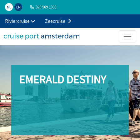
020 509 1000
NL
EN
Riviercruise
Zeecruise
EMERALD DESTINY