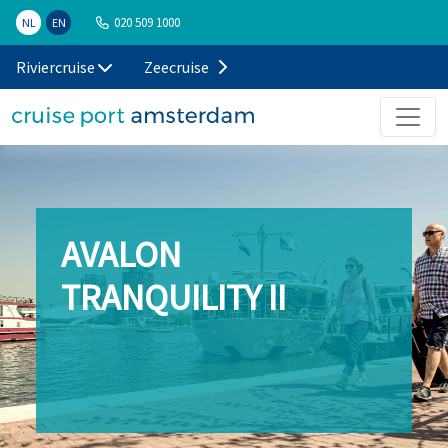
020 509 1000
NL
EN
Riviercruise
Zeecruise
AVALON
TRANQUILITY II