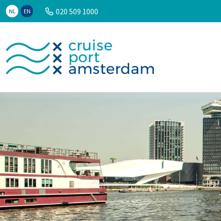
020 509 1000
NL
EN