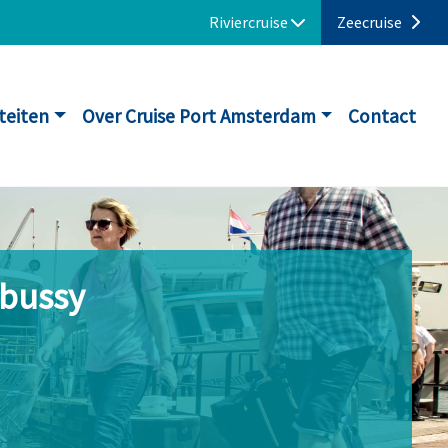
Riviercruise
Zeecruise
iteiten
Over Cruise Port Amsterdam
Contact
ebussy