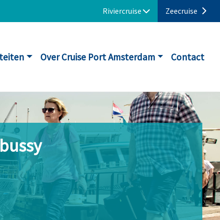
Riviercruise
Zeecruise
iteiten
Over Cruise Port Amsterdam
Contact
ebussy