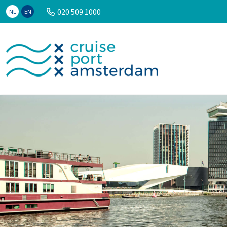
020 509 1000
NL
EN