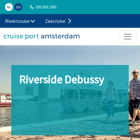
020 509 1000
NL
EN
Riviercruise
Zeecruise
Riverside Debussy