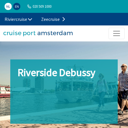
020 509 1000
NL
EN
Riviercruise
Zeecruise
Riverside Debussy