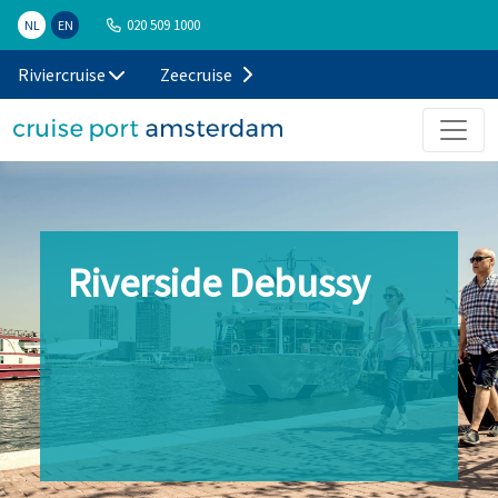
020 509 1000
NL
EN
Riviercruise
Zeecruise
Riverside Debussy