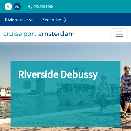
020 509 1000
NL
EN
Riviercruise
Zeecruise
Riverside Debussy