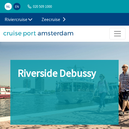
020 509 1000
NL
EN
Riviercruise
Zeecruise
Riverside Debussy