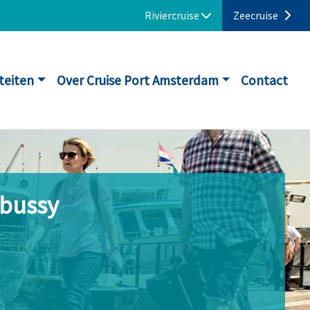
Riviercruise
Zeecruise
iteiten
Over Cruise Port Amsterdam
Contact
ebussy