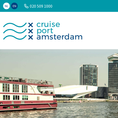
020 509 1000
NL
EN