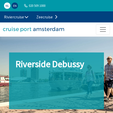
020 509 1000
NL
EN
Riviercruise
Zeecruise
Riverside Debussy