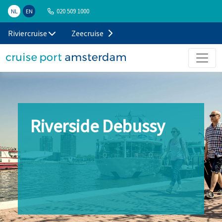
020 509 1000
NL
EN
Riviercruise
Zeecruise
Riverside Debussy