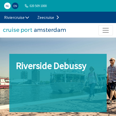
020 509 1000
NL
EN
Riviercruise
Zeecruise
Riverside Debussy