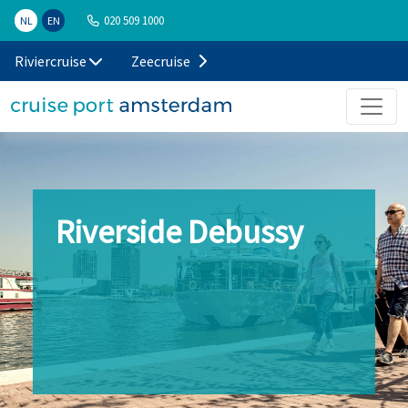
020 509 1000
NL
EN
Riviercruise
Zeecruise
Riverside Debussy