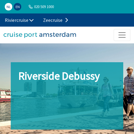
020 509 1000
NL
EN
Riviercruise
Zeecruise
Riverside Debussy