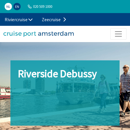
020 509 1000
NL
EN
Riviercruise
Zeecruise
Riverside Debussy