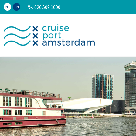
020 509 1000
NL
EN