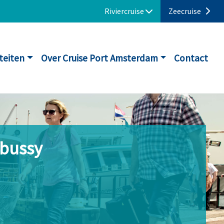
Riviercruise
Zeecruise
iteiten
Over Cruise Port Amsterdam
Contact
ebussy