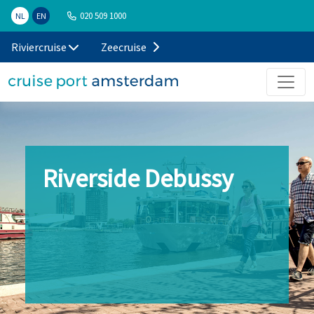
020 509 1000
NL
EN
Riviercruise
Zeecruise
Riverside Debussy