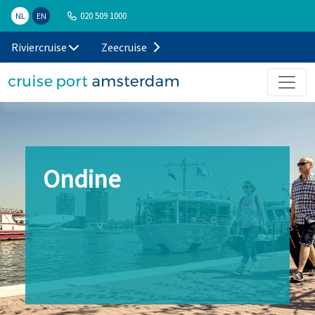
020 509 1000
NL
EN
Riviercruise
Zeecruise
Ondine