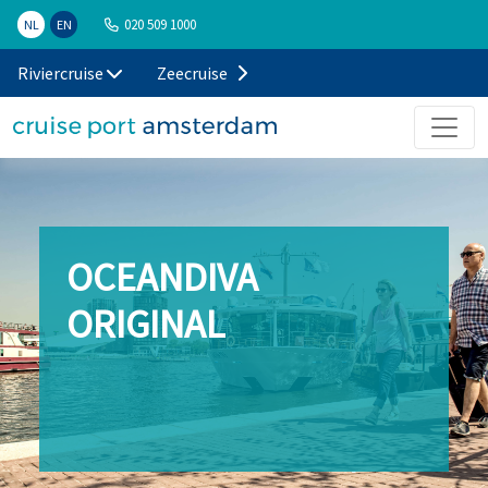
020 509 1000
NL
EN
Riviercruise
Zeecruise
OCEANDIVA
ORIGINAL