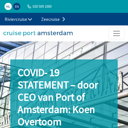
020 509 1000
NL
EN
Riviercruise
Zeecruise
COVID- 19
STATEMENT – door
CEO van Port of
Amsterdam: Koen
Overtoom